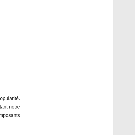
pularité.
tant notre
omposants