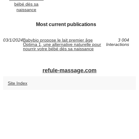
bébé dès sa
naissance
Most current publications
03/1/2024
Babybio propose le lait premier âge
3 004
Optima 1, une alternative naturelle pour
Interactions
nourrir votre bébé dès sa naissance
refule-massage.com
Site Index