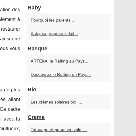
Baby
ation des
alement à
Pourquoi les parents...
 restaurer
Babybio propose le lait...
 ainsi une
Basque
vous vous
ARTEKA, le Rafting au Pays...
Découvrez le Rafting en Pays...
Bio
 a de plus
és, allant
Les crèmes solaires bio :...
 Ce cadre
Creme
r avec la
multueux,
Tatouage et peau sensible :...